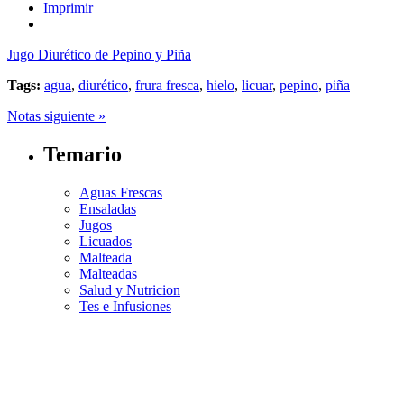
Imprimir
Jugo Diurético de Pepino y Piña
Tags:
agua
,
diurético
,
frura fresca
,
hielo
,
licuar
,
pepino
,
piña
Notas siguiente »
Temario
Aguas Frescas
Ensaladas
Jugos
Licuados
Malteada
Malteadas
Salud y Nutricion
Tes e Infusiones