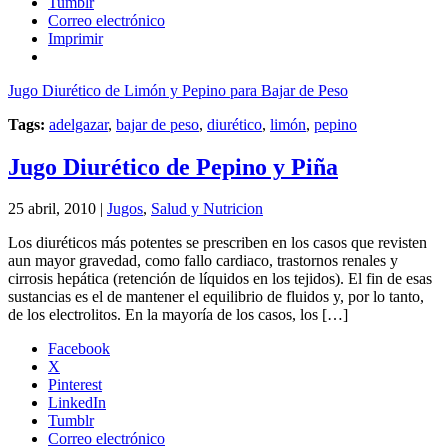
Tumblr
Correo electrónico
Imprimir
Jugo Diurético de Limón y Pepino para Bajar de Peso
Tags:
adelgazar
,
bajar de peso
,
diurético
,
limón
,
pepino
Jugo Diurético de Pepino y Piña
25 abril, 2010 |
Jugos
,
Salud y Nutricion
Los diuréticos más potentes se prescriben en los casos que revisten
aun mayor gravedad, como fallo cardiaco, trastornos renales y
cirrosis hepática (retención de líquidos en los tejidos). El fin de esas
sustancias es el de mantener el equilibrio de fluidos y, por lo tanto,
de los electrolitos. En la mayoría de los casos, los […]
Facebook
X
Pinterest
LinkedIn
Tumblr
Correo electrónico