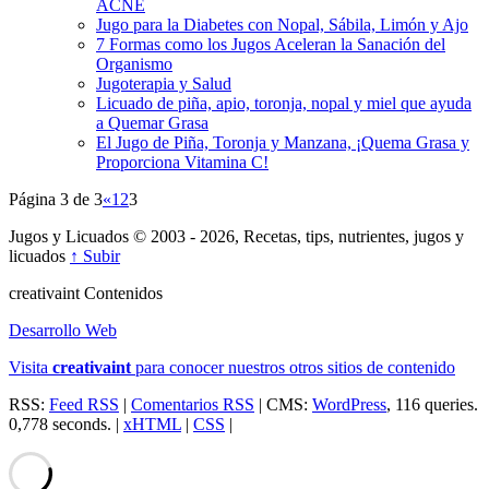
ACNÉ
Jugo para la Diabetes con Nopal, Sábila, Limón y Ajo
7 Formas como los Jugos Aceleran la Sanación del
Organismo
Jugoterapia y Salud
Licuado de piña, apio, toronja, nopal y miel que ayuda
a Quemar Grasa
El Jugo de Piña, Toronja y Manzana, ¡Quema Grasa y
Proporciona Vitamina C!
Página 3 de 3
«
1
2
3
Jugos y Licuados © 2003 - 2026, Recetas, tips, nutrientes, jugos y
licuados
↑ Subir
creativa
int
Contenidos
Desarrollo Web
Visita
creativa
int
para conocer nuestros otros sitios de contenido
RSS:
Feed RSS
|
Comentarios RSS
| CMS:
WordPress
, 116 queries.
0,778 seconds. |
xHTML
|
CSS
|