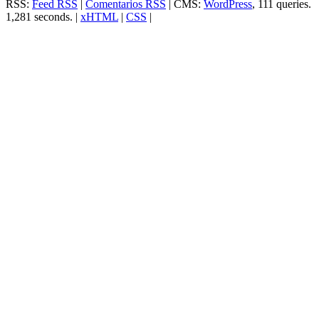
RSS:
Feed RSS
|
Comentarios RSS
| CMS:
WordPress
, 111 queries.
1,281 seconds. |
xHTML
|
CSS
|