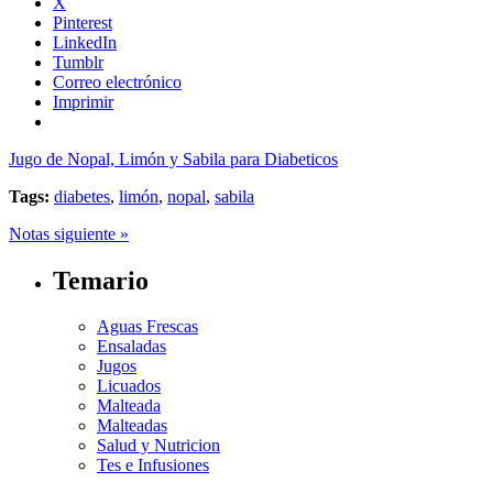
X
Pinterest
LinkedIn
Tumblr
Correo electrónico
Imprimir
Jugo de Nopal, Limón y Sabila para Diabeticos
Tags:
diabetes
,
limón
,
nopal
,
sabila
Notas siguiente »
Temario
Aguas Frescas
Ensaladas
Jugos
Licuados
Malteada
Malteadas
Salud y Nutricion
Tes e Infusiones