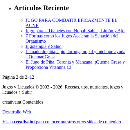
Artículos Reciente
JUGO PARA COMBATIR EFICAZMENTE EL
ACNÉ
Jugo para la Diabetes con Nopal, Sábila, Limón y Ajo
7 Formas como los Jugos Aceleran la Sanación del
Organismo
Jugoterapia y Salud
Licuado de piña, apio, toronja, nopal y miel que ayuda
a Quemar Grasa
El Jugo de Piña, Toronja y Manzana, ¡Quema Grasa y
Proporciona Vitamina C!
Página 2 de 2
«
1
2
Jugos y Licuados © 2003 - 2026, Recetas, tips, nutrientes, jugos y
licuados
↑ Subir
creativa
int
Contenidos
Desarrollo Web
Visita
creativa
int
para conocer nuestros otros sitios de contenido