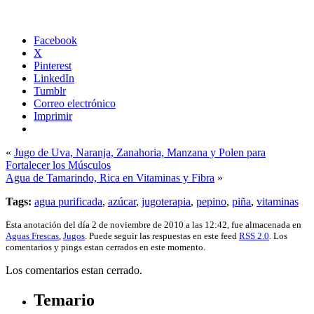
Facebook
X
Pinterest
LinkedIn
Tumblr
Correo electrónico
Imprimir
«
Jugo de Uva, Naranja, Zanahoria, Manzana y Polen para
Fortalecer los Músculos
Agua de Tamarindo, Rica en Vitaminas y Fibra
»
Tags:
agua purificada
,
azúcar
,
jugoterapia
,
pepino
,
piña
,
vitaminas
Esta anotación del día 2 de noviembre de 2010 a las 12:42, fue almacenada en
Aguas Frescas
,
Jugos
. Puede seguir las respuestas en este feed
RSS 2.0
. Los
comentarios y pings estan cerrados en este momento.
Los comentarios estan cerrado.
Temario