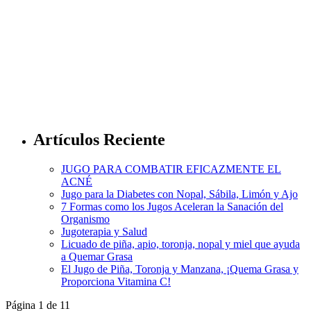
Artículos Reciente
JUGO PARA COMBATIR EFICAZMENTE EL
ACNÉ
Jugo para la Diabetes con Nopal, Sábila, Limón y Ajo
7 Formas como los Jugos Aceleran la Sanación del
Organismo
Jugoterapia y Salud
Licuado de piña, apio, toronja, nopal y miel que ayuda
a Quemar Grasa
El Jugo de Piña, Toronja y Manzana, ¡Quema Grasa y
Proporciona Vitamina C!
Página 1 de 1
1