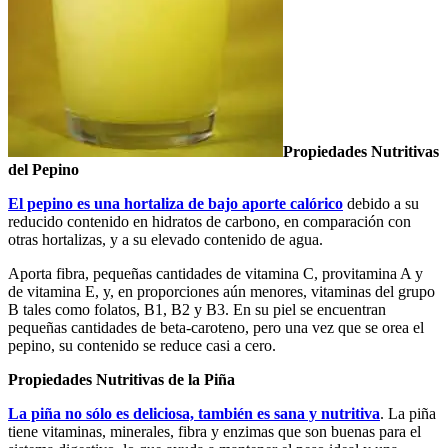
Propiedades Nutritivas
del Pepino
El pepino es una hortaliza de bajo aporte calórico
debido a su
reducido contenido en hidratos de carbono, en comparación con
otras hortalizas, y a su elevado contenido de agua.
Aporta fibra, pequeñas cantidades de vitamina C, provitamina A y
de vitamina E, y, en proporciones aún menores, vitaminas del grupo
B tales como folatos, B1, B2 y B3. En su piel se encuentran
pequeñas cantidades de beta-caroteno, pero una vez que se orea el
pepino, su contenido se reduce casi a cero.
Propiedades Nutritivas de la Piña
La piña no sólo es deliciosa, también es sana y nutritiva
. La piña
tiene vitaminas, minerales, fibra y enzimas que son buenas para el