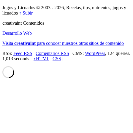
Jugos y Licuados © 2003 - 2026, Recetas, tips, nutrientes, jugos y
licuados
↑ Subir
creativa
int
Contenidos
Desarrollo Web
Visita
creativa
int
para conocer nuestros otros sitios de contenido
RSS:
Feed RSS
|
Comentarios RSS
| CMS:
WordPress
, 124 queries.
1,013 seconds. |
xHTML
|
CSS
|