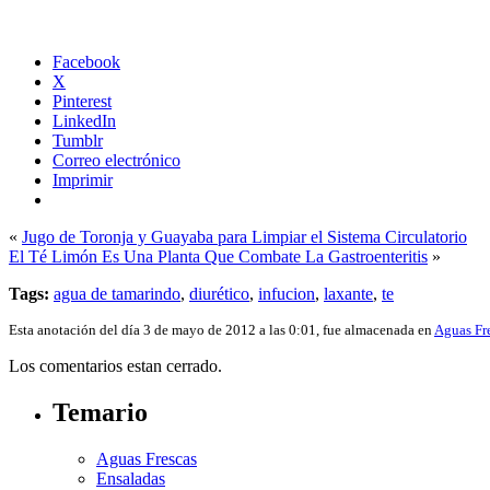
Facebook
X
Pinterest
LinkedIn
Tumblr
Correo electrónico
Imprimir
«
Jugo de Toronja y Guayaba para Limpiar el Sistema Circulatorio
El Té Limón Es Una Planta Que Combate La Gastroenteritis
»
Tags:
agua de tamarindo
,
diurético
,
infucion
,
laxante
,
te
Esta anotación del día 3 de mayo de 2012 a las 0:01, fue almacenada en
Aguas Fr
Los comentarios estan cerrado.
Temario
Aguas Frescas
Ensaladas