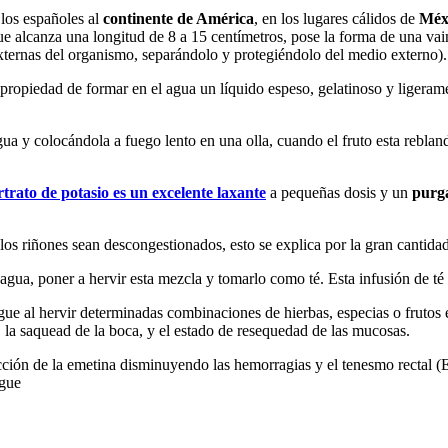
 los españoles al
continente de América
, en los lugares cálidos de
Méx
e alcanza una longitud de 8 a 15 centímetros, pose la forma de una vain
 externas del organismo, separándolo y protegiéndolo del medio externo).
 propiedad de formar en el agua un líquido espeso, gelatinoso y ligeram
ua y colocándola a fuego lento en una olla, cuando el fruto esta rebland
artrato de potasio es un excelente laxante
a pequeñas dosis y un
purg
los riñones sean descongestionados, esto se explica por la gran cantidad
gua, poner a hervir esta mezcla y tomarlo como té. Esta infusión de té es
gue al hervir determinadas combinaciones de hierbas, especias o frutos
, la saquead de la boca, y el estado de resequedad de las mucosas.
 acción de la emetina disminuyendo las hemorragias y el tenesmo rectal (
igue