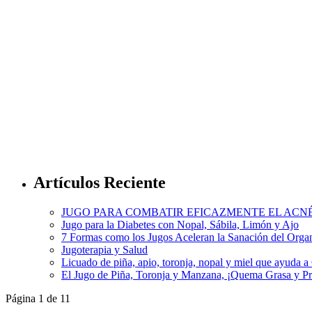
Artículos Reciente
JUGO PARA COMBATIR EFICAZMENTE EL ACN
Jugo para la Diabetes con Nopal, Sábila, Limón y Ajo
7 Formas como los Jugos Aceleran la Sanación del Org
Jugoterapia y Salud
Licuado de piña, apio, toronja, nopal y miel que ayuda 
El Jugo de Piña, Toronja y Manzana, ¡Quema Grasa y P
Página 1 de 1
1