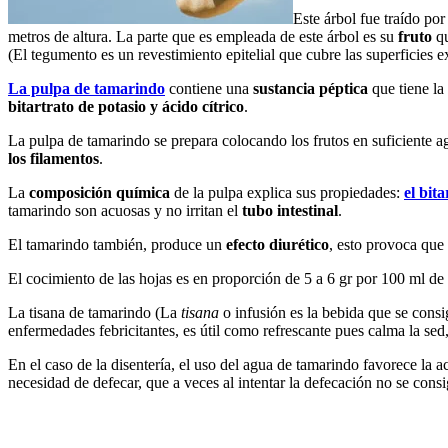
Este árbol fue traído por
metros de altura. La parte que es empleada de este árbol es su
fruto
qu
(El tegumento es un revestimiento epitelial que cubre las superficies
La pulpa de tamarindo
contiene una
sustancia péptica
que tiene la
bitartrato de potasio y ácido cítrico
.
La pulpa de tamarindo se prepara colocando los frutos en suficiente ag
los filamentos
.
La
composición química
de la pulpa explica sus propiedades:
el bit
tamarindo son acuosas y no irritan el
tubo intestinal
.
El tamarindo también, produce un
efecto diurético
, esto provoca que 
El cocimiento de las hojas es en proporción de 5 a 6 gr por 100 ml de a
La tisana de tamarindo (La
tisana
o infusión es la bebida que se consi
enfermedades febricitantes, es útil como refrescante pues calma la sed
En el caso de la disentería, el uso del agua de tamarindo favorece la
necesidad de defecar, que a veces al intentar la defecación no se cons