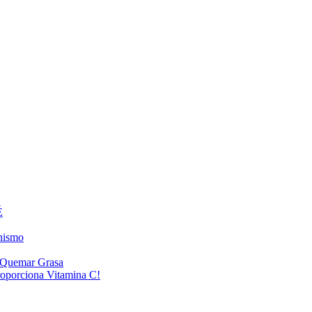
É
anismo
a Quemar Grasa
roporciona Vitamina C!