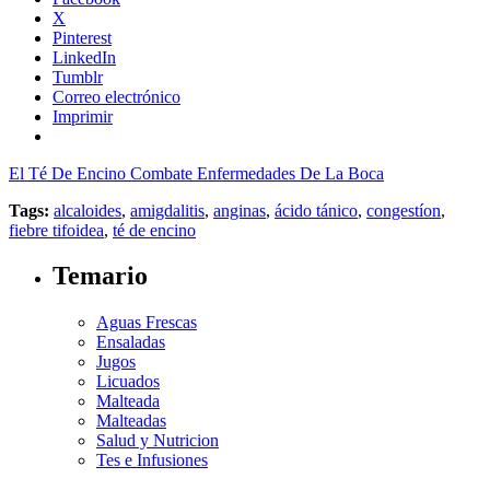
X
Pinterest
LinkedIn
Tumblr
Correo electrónico
Imprimir
El Té De Encino Combate Enfermedades De La Boca
Tags:
alcaloides
,
amigdalitis
,
anginas
,
ácido tánico
,
congestíon
,
fiebre tifoidea
,
té de encino
Temario
Aguas Frescas
Ensaladas
Jugos
Licuados
Malteada
Malteadas
Salud y Nutricion
Tes e Infusiones