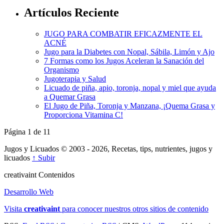
Artículos Reciente
JUGO PARA COMBATIR EFICAZMENTE EL
ACNÉ
Jugo para la Diabetes con Nopal, Sábila, Limón y Ajo
7 Formas como los Jugos Aceleran la Sanación del
Organismo
Jugoterapia y Salud
Licuado de piña, apio, toronja, nopal y miel que ayuda
a Quemar Grasa
El Jugo de Piña, Toronja y Manzana, ¡Quema Grasa y
Proporciona Vitamina C!
Página 1 de 1
1
Jugos y Licuados © 2003 - 2026, Recetas, tips, nutrientes, jugos y
licuados
↑ Subir
creativa
int
Contenidos
Desarrollo Web
Visita
creativa
int
para conocer nuestros otros sitios de contenido