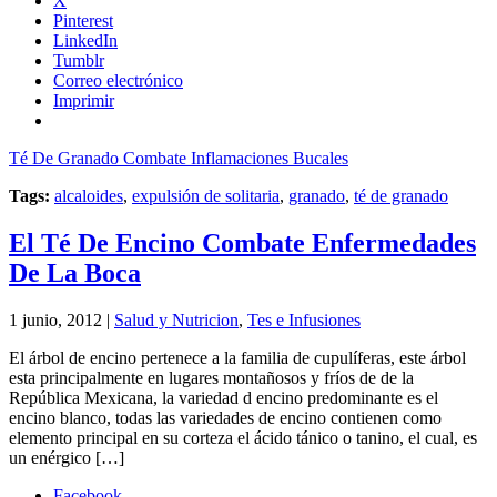
X
Pinterest
LinkedIn
Tumblr
Correo electrónico
Imprimir
Té De Granado Combate Inflamaciones Bucales
Tags:
alcaloides
,
expulsión de solitaria
,
granado
,
té de granado
El Té De Encino Combate Enfermedades
De La Boca
1 junio, 2012 |
Salud y Nutricion
,
Tes e Infusiones
El árbol de encino pertenece a la familia de cupulíferas, este árbol
esta principalmente en lugares montañosos y fríos de de la
República Mexicana, la variedad d encino predominante es el
encino blanco, todas las variedades de encino contienen como
elemento principal en su corteza el ácido tánico o tanino, el cual, es
un enérgico […]
Facebook