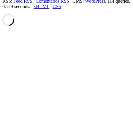
RSS:
Feed RSS
|
Comentarios RSS
| CMS:
WordPress
, 114 queries.
0,129 seconds. |
xHTML
|
CSS
|