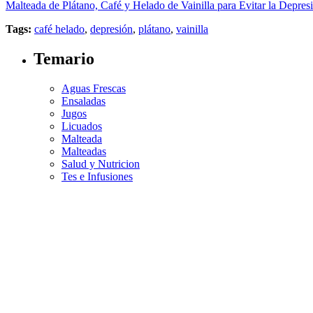
Malteada de Plátano, Café y Helado de Vainilla para Evitar la Depres
Tags:
café helado
,
depresión
,
plátano
,
vainilla
Temario
Aguas Frescas
Ensaladas
Jugos
Licuados
Malteada
Malteadas
Salud y Nutricion
Tes e Infusiones