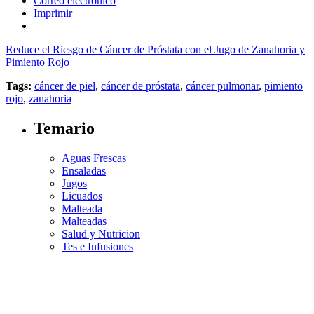
Correo electrónico
Imprimir
Reduce el Riesgo de Cáncer de Próstata con el Jugo de Zanahoria y
Pimiento Rojo
Tags:
cáncer de piel
,
cáncer de próstata
,
cáncer pulmonar
,
pimiento
rojo
,
zanahoria
Temario
Aguas Frescas
Ensaladas
Jugos
Licuados
Malteada
Malteadas
Salud y Nutricion
Tes e Infusiones