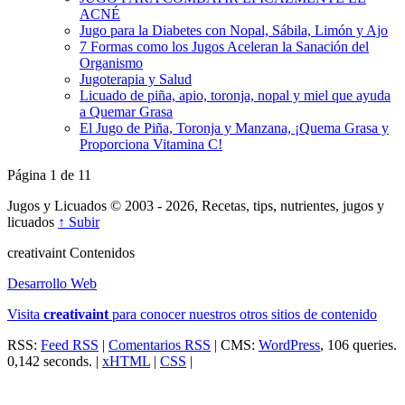
ACNÉ
Jugo para la Diabetes con Nopal, Sábila, Limón y Ajo
7 Formas como los Jugos Aceleran la Sanación del
Organismo
Jugoterapia y Salud
Licuado de piña, apio, toronja, nopal y miel que ayuda
a Quemar Grasa
El Jugo de Piña, Toronja y Manzana, ¡Quema Grasa y
Proporciona Vitamina C!
Página 1 de 1
1
Jugos y Licuados © 2003 - 2026, Recetas, tips, nutrientes, jugos y
licuados
↑ Subir
creativa
int
Contenidos
Desarrollo Web
Visita
creativa
int
para conocer nuestros otros sitios de contenido
RSS:
Feed RSS
|
Comentarios RSS
| CMS:
WordPress
, 106 queries.
0,142 seconds. |
xHTML
|
CSS
|