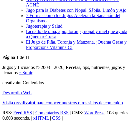
ACNÉ
Jugo para la Diabetes con Nopal, Sábila, Limón y Ajo
7 Formas como los Jugos Aceleran la Sanación del
Organismo
Jugoterapia y Salud
Licuado de piña, apio, toronja, nopal y miel que ayuda
a Quemar Grasa
El Jugo de Piña, Toronja y Manzana, ¡Quema Grasa y
Proporciona Vitamina C!
Página 1 de 1
1
Jugos y Licuados © 2003 - 2026, Recetas, tips, nutrientes, jugos y
licuados
↑ Subir
creativa
int
Contenidos
Desarrollo Web
Visita
creativa
int
para conocer nuestros otros sitios de contenido
RSS:
Feed RSS
|
Comentarios RSS
| CMS:
WordPress
, 108 queries.
0,603 seconds. |
xHTML
|
CSS
|