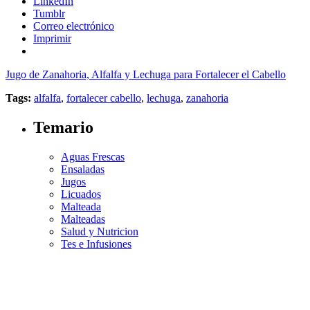
LinkedIn
Tumblr
Correo electrónico
Imprimir
Jugo de Zanahoria, Alfalfa y Lechuga para Fortalecer el Cabello
Tags:
alfalfa
,
fortalecer cabello
,
lechuga
,
zanahoria
Temario
Aguas Frescas
Ensaladas
Jugos
Licuados
Malteada
Malteadas
Salud y Nutricion
Tes e Infusiones