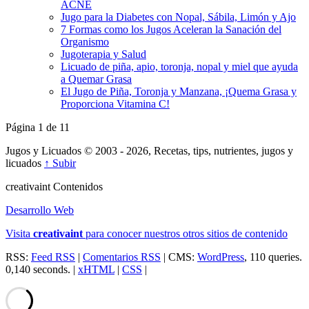
ACNÉ
Jugo para la Diabetes con Nopal, Sábila, Limón y Ajo
7 Formas como los Jugos Aceleran la Sanación del
Organismo
Jugoterapia y Salud
Licuado de piña, apio, toronja, nopal y miel que ayuda
a Quemar Grasa
El Jugo de Piña, Toronja y Manzana, ¡Quema Grasa y
Proporciona Vitamina C!
Página 1 de 1
1
Jugos y Licuados © 2003 - 2026, Recetas, tips, nutrientes, jugos y
licuados
↑ Subir
creativa
int
Contenidos
Desarrollo Web
Visita
creativa
int
para conocer nuestros otros sitios de contenido
RSS:
Feed RSS
|
Comentarios RSS
| CMS:
WordPress
, 110 queries.
0,140 seconds. |
xHTML
|
CSS
|