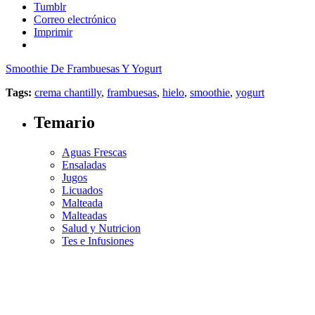
Tumblr
Correo electrónico
Imprimir
Smoothie De Frambuesas Y Yogurt
Tags:
crema chantilly
,
frambuesas
,
hielo
,
smoothie
,
yogurt
Temario
Aguas Frescas
Ensaladas
Jugos
Licuados
Malteada
Malteadas
Salud y Nutricion
Tes e Infusiones