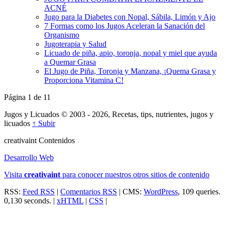
ACNÉ
Jugo para la Diabetes con Nopal, Sábila, Limón y Ajo
7 Formas como los Jugos Aceleran la Sanación del
Organismo
Jugoterapia y Salud
Licuado de piña, apio, toronja, nopal y miel que ayuda
a Quemar Grasa
El Jugo de Piña, Toronja y Manzana, ¡Quema Grasa y
Proporciona Vitamina C!
Página 1 de 1
1
Jugos y Licuados © 2003 - 2026, Recetas, tips, nutrientes, jugos y
licuados
↑ Subir
creativa
int
Contenidos
Desarrollo Web
Visita
creativa
int
para conocer nuestros otros sitios de contenido
RSS:
Feed RSS
|
Comentarios RSS
| CMS:
WordPress
, 109 queries.
0,130 seconds. |
xHTML
|
CSS
|