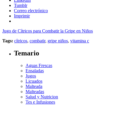
LinkedIn
Tumblr
Correo electrónico
Imprimir
Jugo de Cítricos para Combatir la Gripe en Niños
Tags:
cítricos
,
combatir
,
gripe niños
,
vitamina c
Temario
Aguas Frescas
Ensaladas
Jugos
Licuados
Malteada
Malteadas
Salud y Nutricion
Tes e Infusiones