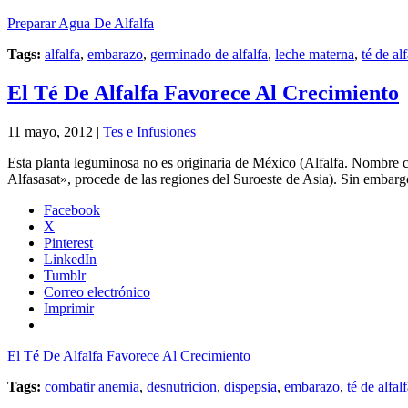
Preparar Agua De Alfalfa
Tags:
alfalfa
,
embarazo
,
germinado de alfalfa
,
leche materna
,
té de alf
El Té De Alfalfa Favorece Al Crecimiento
11 mayo, 2012 |
Tes e Infusiones
Esta planta leguminosa no es originaria de México (Alfalfa. Nombre c
Alfasasat», procede de las regiones del Suroeste de Asia). Sin embarg
Facebook
X
Pinterest
LinkedIn
Tumblr
Correo electrónico
Imprimir
El Té De Alfalfa Favorece Al Crecimiento
Tags:
combatir anemia
,
desnutricion
,
dispepsia
,
embarazo
,
té de alfal