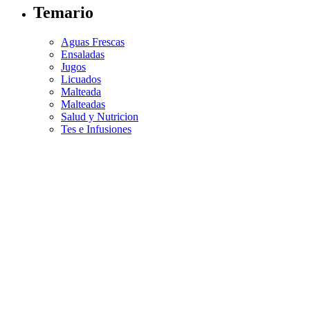
Temario
Aguas Frescas
Ensaladas
Jugos
Licuados
Malteada
Malteadas
Salud y Nutricion
Tes e Infusiones