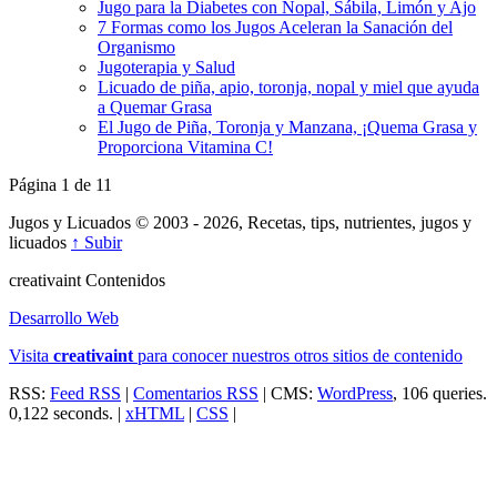
Jugo para la Diabetes con Nopal, Sábila, Limón y Ajo
7 Formas como los Jugos Aceleran la Sanación del
Organismo
Jugoterapia y Salud
Licuado de piña, apio, toronja, nopal y miel que ayuda
a Quemar Grasa
El Jugo de Piña, Toronja y Manzana, ¡Quema Grasa y
Proporciona Vitamina C!
Página 1 de 1
1
Jugos y Licuados © 2003 - 2026, Recetas, tips, nutrientes, jugos y
licuados
↑ Subir
creativa
int
Contenidos
Desarrollo Web
Visita
creativa
int
para conocer nuestros otros sitios de contenido
RSS:
Feed RSS
|
Comentarios RSS
| CMS:
WordPress
, 106 queries.
0,122 seconds. |
xHTML
|
CSS
|