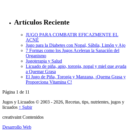
Artículos Reciente
JUGO PARA COMBATIR EFICAZMENTE EL
ACNÉ
Jugo para la Diabetes con Nopal, Sábila, Limón y Ajo
7 Formas como los Jugos Aceleran la Sanación del
Organismo
Jugoterapia y Salud
Licuado de piña, apio, toronja, nopal y miel que ayuda
a Quemar Grasa
El Jugo de Piña, Toronja y Manzana, ¡Quema Grasa y
Proporciona Vitamina C!
Página 1 de 1
1
Jugos y Licuados © 2003 - 2026, Recetas, tips, nutrientes, jugos y
licuados
↑ Subir
creativa
int
Contenidos
Desarrollo Web