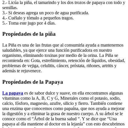
2.- Licúa la piña, el tamarindo y los dos trozos de papaya con todo y
semillas.
3.- Si deseas agrega un poco de agua purificada.
4.- Cuélalo y tómalo a pequeños tragos.
5.- Toma este jugo por 4 días.
Propiedades de la piña
La Piña es una de las frutas que al consumirla ayuda a mantenernos
saludables, ya que ejerce una función purificadora en nuestro
organismo, eliminando toxinas por medio de la orina. La Piña se
recomienda en: Gota, estreñimiento, retención de líquidos, obesidad,
problemas de vejiga, celulitis, cáncer, próstata, riñones, artritis y
además te rejuvenece.
Propiedades de la Papaya
La papaya
es de sabor dulce y suave, en ella encontramos algunas
vitaminas como la A, B, C y G, Minerales como el potasio, sodio,
calcio, fósforo, magnesio, azufre, silicio y fierro. También contiene
una enzima que conocemos como papaína, que nos ayuda a mejorar
la digestión y a eliminar la grasa de nuestro cuerpo. A su árbol se le
conoce como el “Árbol de la buena salud “. Y se dice que “Una
papaya al día mantiene al doctor en la lejanía” con esto descubrimos