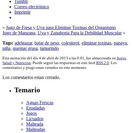
Tumblr
Correo electrónico
Imprimir
«
Jugo de Fresa y Uva para Eliminar Toxinas del Organismo
Jugo de Manzana, Uva y Zanahoria Para la Debilidad Muscular
»
Tags:
adelgazar
,
bajar de peso
,
colesterol
,
eliminar toxinas
,
papaya
,
piña
,
quemar grasa
,
tamarindo
Esta anotación del día 4 de abril de 2013 a las 0:01, fue almacenada en
Jugos
,
Salud y Nutricion
. Puede seguir las respuestas en este feed
RSS 2.0
. Los
comentarios y pings estan cerrados en este momento.
Los comentarios estan cerrado.
Temario
Aguas Frescas
Ensaladas
Jugos
Licuados
Malteada
Malteadas