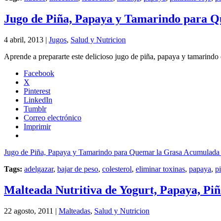
Jugo de Piña, Papaya y Tamarindo para Q
4 abril, 2013 |
Jugos
,
Salud y Nutricion
Aprende a prepararte este delicioso jugo de piña, papaya y tamarindo
Facebook
X
Pinterest
LinkedIn
Tumblr
Correo electrónico
Imprimir
Jugo de Piña, Papaya y Tamarindo para Quemar la Grasa Acumulada y
Tags:
adelgazar
,
bajar de peso
,
colesterol
,
eliminar toxinas
,
papaya
,
p
Malteada Nutritiva de Yogurt, Papaya, Pi
22 agosto, 2011 |
Malteadas
,
Salud y Nutricion