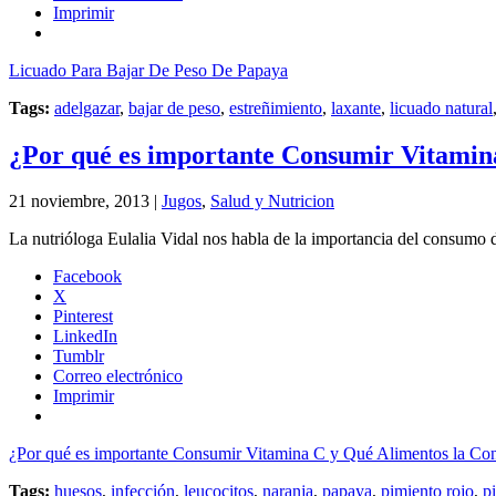
Imprimir
Licuado Para Bajar De Peso De Papaya
Tags:
adelgazar
,
bajar de peso
,
estreñimiento
,
laxante
,
licuado natural
¿Por qué es importante Consumir Vitamin
21 noviembre, 2013 |
Jugos
,
Salud y Nutricion
La nutrióloga Eulalia Vidal nos habla de la importancia del consumo 
Facebook
X
Pinterest
LinkedIn
Tumblr
Correo electrónico
Imprimir
¿Por qué es importante Consumir Vitamina C y Qué Alimentos la Co
Tags:
huesos
,
infección
,
leucocitos
,
naranja
,
papaya
,
pimiento rojo
,
p