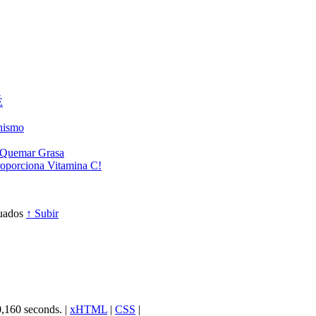
É
anismo
a Quemar Grasa
roporciona Vitamina C!
cuados
↑ Subir
0,160 seconds. |
xHTML
|
CSS
|