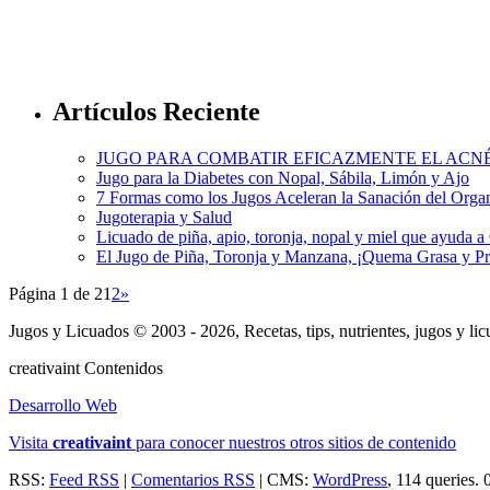
Artículos Reciente
JUGO PARA COMBATIR EFICAZMENTE EL ACN
Jugo para la Diabetes con Nopal, Sábila, Limón y Ajo
7 Formas como los Jugos Aceleran la Sanación del Org
Jugoterapia y Salud
Licuado de piña, apio, toronja, nopal y miel que ayuda 
El Jugo de Piña, Toronja y Manzana, ¡Quema Grasa y P
Página 1 de 2
1
2
»
Jugos y Licuados © 2003 - 2026, Recetas, tips, nutrientes, jugos y li
creativa
int
Contenidos
Desarrollo Web
Visita
creativa
int
para conocer nuestros otros sitios de contenido
RSS:
Feed RSS
|
Comentarios RSS
| CMS:
WordPress
, 114 queries. 