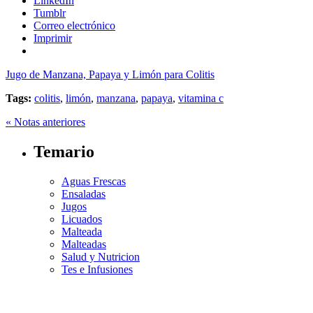
LinkedIn
Tumblr
Correo electrónico
Imprimir
Jugo de Manzana, Papaya y Limón para Colitis
Tags:
colitis
,
limón
,
manzana
,
papaya
,
vitamina c
« Notas anteriores
Temario
Aguas Frescas
Ensaladas
Jugos
Licuados
Malteada
Malteadas
Salud y Nutricion
Tes e Infusiones