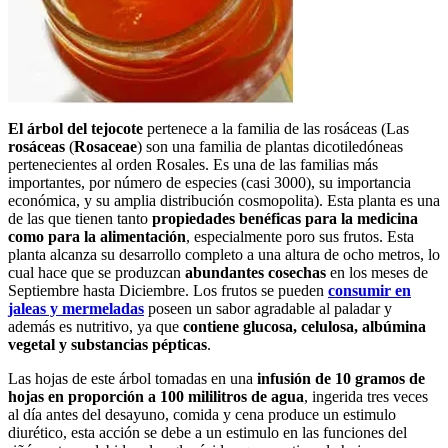
El árbol del tejocote
pertenece a la familia de las rosáceas (Las
rosáceas
(
Rosaceae
) son una familia de plantas dicotiledóneas
pertenecientes al orden Rosales. Es una de las familias más
importantes, por número de especies (casi 3000), su importancia
económica, y su amplia distribución cosmopolita). Esta planta es una
de las que tienen tanto
propiedades benéficas para la medicina
como para la alimentación
, especialmente poro sus frutos. Esta
planta alcanza su desarrollo completo a una altura de ocho metros, lo
cual hace que se produzcan
abundantes cosechas
en los meses de
Septiembre hasta Diciembre. Los frutos se pueden
consumir en
jaleas y mermelada
s
poseen un sabor agradable al paladar y
además es nutritivo, ya que
contiene glucosa, celulosa, albúmina
vegetal y substancias pépticas
.
Las hojas de este árbol tomadas en una
infusión de 10 gramos de
hojas en proporción a 100 mililitros de agua
, ingerida tres veces
al día antes del desayuno, comida y cena produce un estimulo
diurético, esta acción se debe a un estimulo en las funciones del