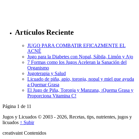
Artículos Reciente
JUGO PARA COMBATIR EFICAZMENTE EL
ACNÉ
Jugo para la Diabetes con Nopal, Sábila, Limón y Ajo
7 Formas como los Jugos Aceleran la Sanación del
Organismo
Jugoterapia y Salud
Licuado de piña, apio, toronja, nopal y miel que ayuda
a Quemar Grasa
El Jugo de Piña, Toronja y Manzana, ¡Quema Grasa y
Proporciona Vitamina C!
Página 1 de 1
1
Jugos y Licuados © 2003 - 2026, Recetas, tips, nutrientes, jugos y
licuados
↑ Subir
creativa
int
Contenidos