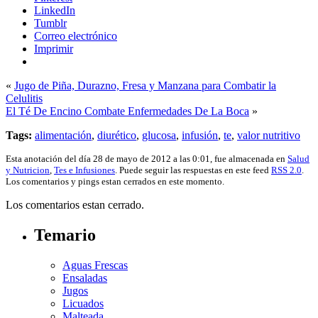
LinkedIn
Tumblr
Correo electrónico
Imprimir
«
Jugo de Piña, Durazno, Fresa y Manzana para Combatir la
Celulitis
El Té De Encino Combate Enfermedades De La Boca
»
Tags:
alimentación
,
diurético
,
glucosa
,
infusión
,
te
,
valor nutritivo
Esta anotación del día 28 de mayo de 2012 a las 0:01, fue almacenada en
Salud
y Nutricion
,
Tes e Infusiones
. Puede seguir las respuestas en este feed
RSS 2.0
.
Los comentarios y pings estan cerrados en este momento.
Los comentarios estan cerrado.
Temario
Aguas Frescas
Ensaladas
Jugos
Licuados
Malteada