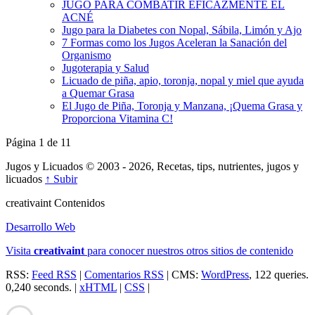
JUGO PARA COMBATIR EFICAZMENTE EL
ACNÉ
Jugo para la Diabetes con Nopal, Sábila, Limón y Ajo
7 Formas como los Jugos Aceleran la Sanación del
Organismo
Jugoterapia y Salud
Licuado de piña, apio, toronja, nopal y miel que ayuda
a Quemar Grasa
El Jugo de Piña, Toronja y Manzana, ¡Quema Grasa y
Proporciona Vitamina C!
Página 1 de 1
1
Jugos y Licuados © 2003 - 2026, Recetas, tips, nutrientes, jugos y
licuados
↑ Subir
creativa
int
Contenidos
Desarrollo Web
Visita
creativa
int
para conocer nuestros otros sitios de contenido
RSS:
Feed RSS
|
Comentarios RSS
| CMS:
WordPress
, 122 queries.
0,240 seconds. |
xHTML
|
CSS
|