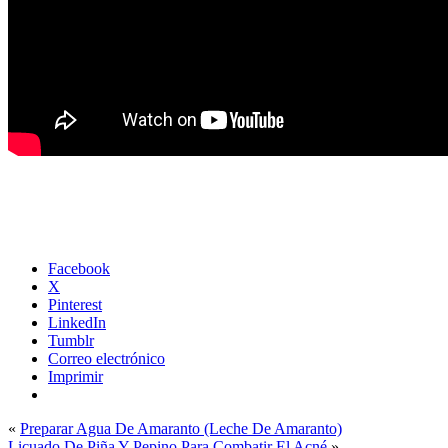
Facebook
X
Pinterest
LinkedIn
Tumblr
Correo electrónico
Imprimir
«
Preparar Agua De Amaranto (Leche De Amaranto)
Licuado De Piña Y Pepino Para Combatir El Acné
»