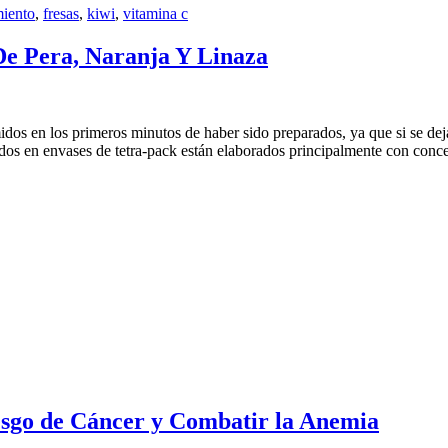
miento
,
fresas
,
kiwi
,
vitamina c
De Pera, Naranja Y Linaza
idos en los primeros minutos de haber sido preparados, ya que si se d
idos en envases de tetra-pack están elaborados principalmente con con
iesgo de Cáncer y Combatir la Anemia