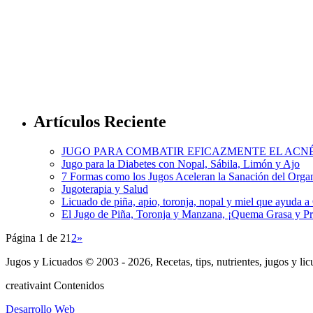
Artículos Reciente
JUGO PARA COMBATIR EFICAZMENTE EL ACN
Jugo para la Diabetes con Nopal, Sábila, Limón y Ajo
7 Formas como los Jugos Aceleran la Sanación del Org
Jugoterapia y Salud
Licuado de piña, apio, toronja, nopal y miel que ayuda 
El Jugo de Piña, Toronja y Manzana, ¡Quema Grasa y P
Página 1 de 2
1
2
»
Jugos y Licuados © 2003 - 2026, Recetas, tips, nutrientes, jugos y li
creativa
int
Contenidos
Desarrollo Web