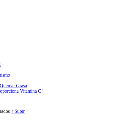
É
anismo
a Quemar Grasa
roporciona Vitamina C!
cuados
↑ Subir