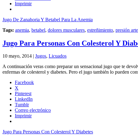
Imprimir
Jugo De Zanahoria Y Betabel Para La Anemia
Tags:
anemia
,
betabel
,
dolores musculares
,
estreñimiento
,
presión arte
Jugo Para Personas Con Colesterol Y Diab
10 mayo, 2014 |
Jugos
,
Licuados
A continuación veras como preparar un sensacional jugo que te devolve
enfermas de colesterol y diabetes. Pero el jugo también lo pueden con
Facebook
X
Pinterest
LinkedIn
Tumblr
Correo electrónico
Imprimir
Jugo Para Personas Con Colesterol Y Diabetes