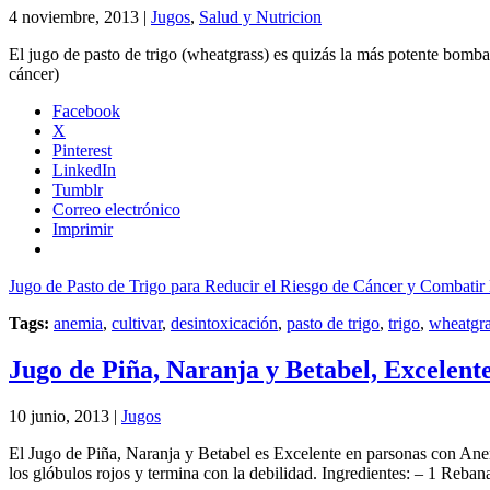
4 noviembre, 2013 |
Jugos
,
Salud y Nutricion
El jugo de pasto de trigo (wheatgrass) es quizás la más potente bomba 
cáncer)
Facebook
X
Pinterest
LinkedIn
Tumblr
Correo electrónico
Imprimir
Jugo de Pasto de Trigo para Reducir el Riesgo de Cáncer y Combatir
Tags:
anemia
,
cultivar
,
desintoxicación
,
pasto de trigo
,
trigo
,
wheatgra
Jugo de Piña, Naranja y Betabel, Excelent
10 junio, 2013 |
Jugos
El Jugo de Piña, Naranja y Betabel es Excelente en parsonas con Ane
los glóbulos rojos y termina con la debilidad. Ingredientes: – 1 Reb