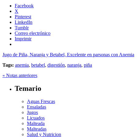
Facebook
X
Pinterest
LinkedIn
Tumblr
Correo electrónico
Imprimir
Jugo de Piña, Naranja y Betabel, Excelente en parsonas con Anemia
Tags:
anemia
,
betabel
,
digestión
,
naranja
,
piña
« Notas anteriores
Temario
Aguas Frescas
Ensaladas
Jugos
Licuados
Malteada
Malteadas
Salud y Nutricion