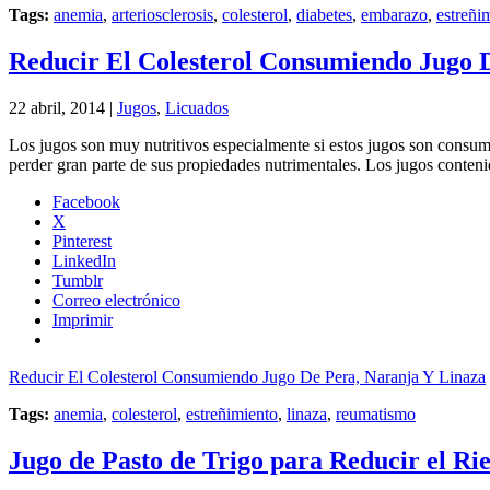
Tags:
anemia
,
arteriosclerosis
,
colesterol
,
diabetes
,
embarazo
,
estreñi
Reducir El Colesterol Consumiendo Jugo 
22 abril, 2014 |
Jugos
,
Licuados
Los jugos son muy nutritivos especialmente si estos jugos son consum
perder gran parte de sus propiedades nutrimentales. Los jugos conten
Facebook
X
Pinterest
LinkedIn
Tumblr
Correo electrónico
Imprimir
Reducir El Colesterol Consumiendo Jugo De Pera, Naranja Y Linaza
Tags:
anemia
,
colesterol
,
estreñimiento
,
linaza
,
reumatismo
Jugo de Pasto de Trigo para Reducir el R