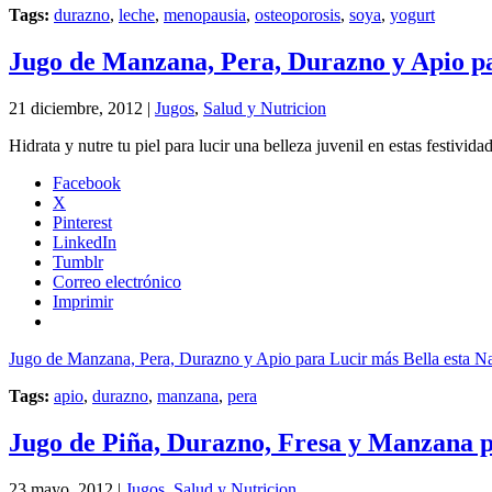
Tags:
durazno
,
leche
,
menopausia
,
osteoporosis
,
soya
,
yogurt
Jugo de Manzana, Pera, Durazno y Apio pa
21 diciembre, 2012 |
Jugos
,
Salud y Nutricion
Hidrata y nutre tu piel para lucir una belleza juvenil en estas festiv
Facebook
X
Pinterest
LinkedIn
Tumblr
Correo electrónico
Imprimir
Jugo de Manzana, Pera, Durazno y Apio para Lucir más Bella esta N
Tags:
apio
,
durazno
,
manzana
,
pera
Jugo de Piña, Durazno, Fresa y Manzana p
23 mayo, 2012 |
Jugos
,
Salud y Nutricion