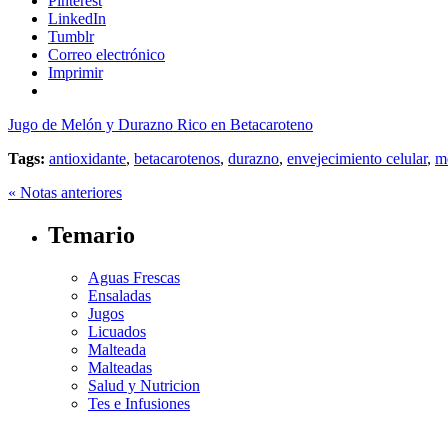
Pinterest
LinkedIn
Tumblr
Correo electrónico
Imprimir
Jugo de Melón y Durazno Rico en Betacaroteno
Tags:
antioxidante
,
betacarotenos
,
durazno
,
envejecimiento celular
,
m
« Notas anteriores
Temario
Aguas Frescas
Ensaladas
Jugos
Licuados
Malteada
Malteadas
Salud y Nutricion
Tes e Infusiones