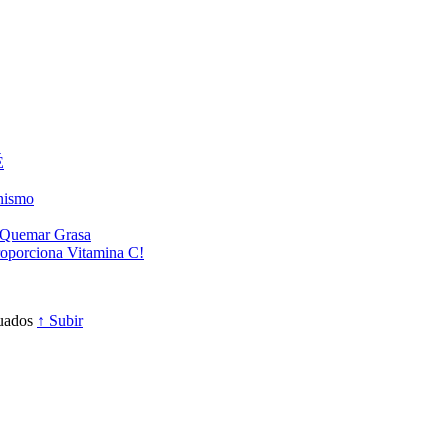
É
anismo
a Quemar Grasa
roporciona Vitamina C!
cuados
↑ Subir