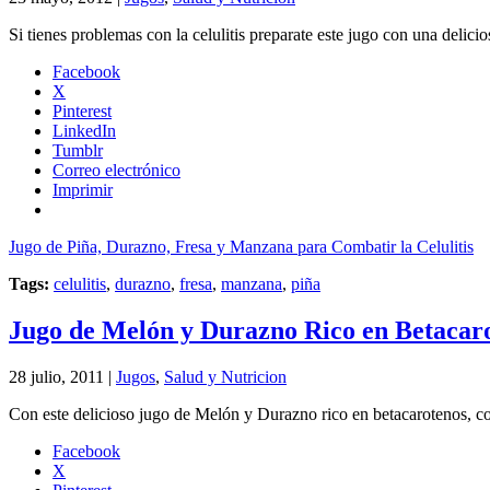
Si tienes problemas con la celulitis preparate este jugo con una deli
Facebook
X
Pinterest
LinkedIn
Tumblr
Correo electrónico
Imprimir
Jugo de Piña, Durazno, Fresa y Manzana para Combatir la Celulitis
Tags:
celulitis
,
durazno
,
fresa
,
manzana
,
piña
Jugo de Melón y Durazno Rico en Betacar
28 julio, 2011 |
Jugos
,
Salud y Nutricion
Con este delicioso jugo de Melón y Durazno rico en betacarotenos, cons
Facebook
X