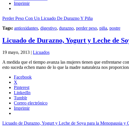
Imprimir
Perder Peso Con Un Licuado De Durazno Y Piña
Tags:
antioxidantes
,
digestivo
,
durazno
,
perder peso
,
piña
,
postre
Licuado de Durazno, Yogurt y Leche de So
19 mayo, 2013 |
Licuados
A medida que el tiempo avanza las mujeres tienen que enfrentarse con
esto suceda echen mano de lo que la madre naturaleza nos proporciona
Facebook
X
Pinterest
LinkedIn
Tumblr
Correo electrónico
Imprimir
Licuado de Durazno, Yogurt y Leche de Soya para la Menopausia y 