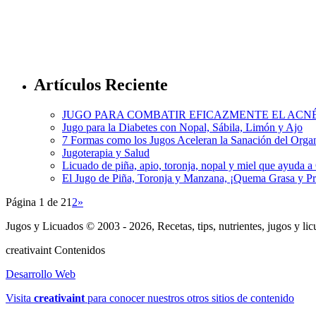
Artículos Reciente
JUGO PARA COMBATIR EFICAZMENTE EL ACN
Jugo para la Diabetes con Nopal, Sábila, Limón y Ajo
7 Formas como los Jugos Aceleran la Sanación del Org
Jugoterapia y Salud
Licuado de piña, apio, toronja, nopal y miel que ayuda 
El Jugo de Piña, Toronja y Manzana, ¡Quema Grasa y P
Página 1 de 2
1
2
»
Jugos y Licuados © 2003 - 2026, Recetas, tips, nutrientes, jugos y li
creativa
int
Contenidos
Desarrollo Web
Visita
creativa
int
para conocer nuestros otros sitios de contenido