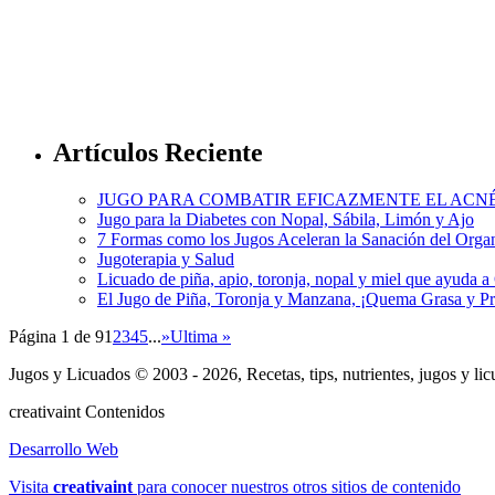
Artículos Reciente
JUGO PARA COMBATIR EFICAZMENTE EL ACN
Jugo para la Diabetes con Nopal, Sábila, Limón y Ajo
7 Formas como los Jugos Aceleran la Sanación del Org
Jugoterapia y Salud
Licuado de piña, apio, toronja, nopal y miel que ayuda 
El Jugo de Piña, Toronja y Manzana, ¡Quema Grasa y P
Página 1 de 9
1
2
3
4
5
...
»
Ultima »
Jugos y Licuados © 2003 - 2026, Recetas, tips, nutrientes, jugos y li
creativa
int
Contenidos
Desarrollo Web
Visita
creativa
int
para conocer nuestros otros sitios de contenido