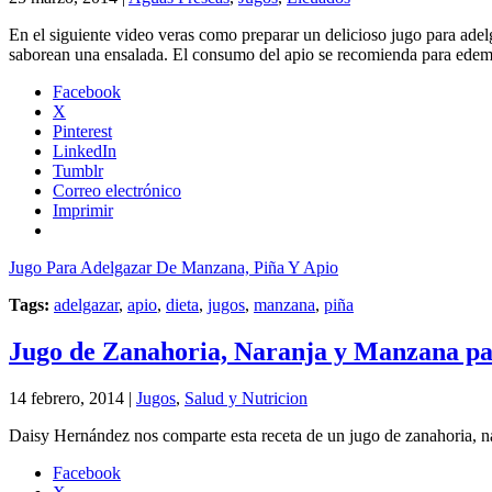
En el siguiente video veras como preparar un delicioso jugo para adelg
saborean una ensalada. El consumo del apio se recomienda para edemas
Facebook
X
Pinterest
LinkedIn
Tumblr
Correo electrónico
Imprimir
Jugo Para Adelgazar De Manzana, Piña Y Apio
Tags:
adelgazar
,
apio
,
dieta
,
jugos
,
manzana
,
piña
Jugo de Zanahoria, Naranja y Manzana par
14 febrero, 2014 |
Jugos
,
Salud y Nutricion
Daisy Hernández nos comparte esta receta de un jugo de zanahoria, nar
Facebook