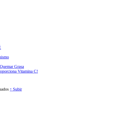
É
anismo
a Quemar Grasa
roporciona Vitamina C!
cuados
↑ Subir