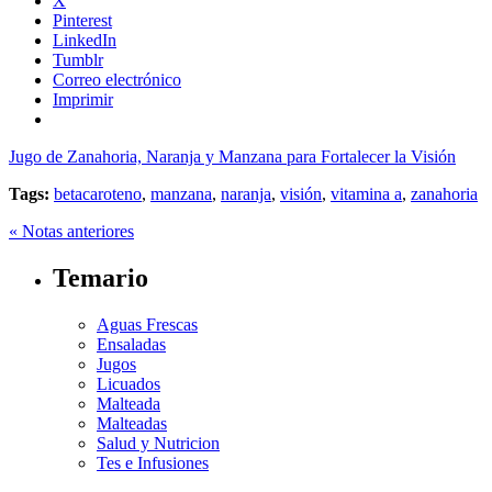
X
Pinterest
LinkedIn
Tumblr
Correo electrónico
Imprimir
Jugo de Zanahoria, Naranja y Manzana para Fortalecer la Visión
Tags:
betacaroteno
,
manzana
,
naranja
,
visión
,
vitamina a
,
zanahoria
« Notas anteriores
Temario
Aguas Frescas
Ensaladas
Jugos
Licuados
Malteada
Malteadas
Salud y Nutricion
Tes e Infusiones