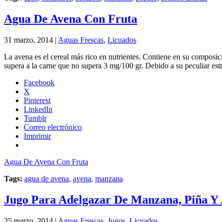
Agua De Avena Con Fruta
31 marzo, 2014 |
Aguas Frescas
,
Licuados
La avena es el cereal más rico en nutrientes. Contiene en su composic
supera a la carne que no supera 3 mg/100 gr. Debido a su peculiar est
Facebook
X
Pinterest
LinkedIn
Tumblr
Correo electrónico
Imprimir
Agua De Avena Con Fruta
Tags:
agua de avena
,
avena
,
manzana
Jugo Para Adelgazar De Manzana, Piña Y
25 marzo, 2014 |
Aguas Frescas
,
Jugos
,
Licuados