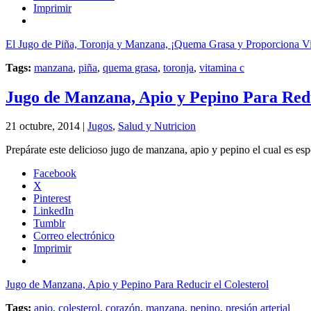
Imprimir
El Jugo de Piña, Toronja y Manzana, ¡Quema Grasa y Proporciona V
Tags:
manzana
,
piña
,
quema grasa
,
toronja
,
vitamina c
Jugo de Manzana, Apio y Pepino Para Redu
21 octubre, 2014 |
Jugos
,
Salud y Nutricion
Prepárate este delicioso jugo de manzana, apio y pepino el cual es espe
Facebook
X
Pinterest
LinkedIn
Tumblr
Correo electrónico
Imprimir
Jugo de Manzana, Apio y Pepino Para Reducir el Colesterol
Tags:
apio
,
colesterol
,
corazón
,
manzana
,
pepino
,
presión arterial