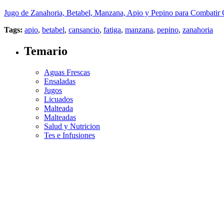
Jugo de Zanahoria, Betabel, Manzana, Apio y Pepino para Combatir
Tags:
apio
,
betabel
,
cansancio
,
fatiga
,
manzana
,
pepino
,
zanahoria
Temario
Aguas Frescas
Ensaladas
Jugos
Licuados
Malteada
Malteadas
Salud y Nutricion
Tes e Infusiones