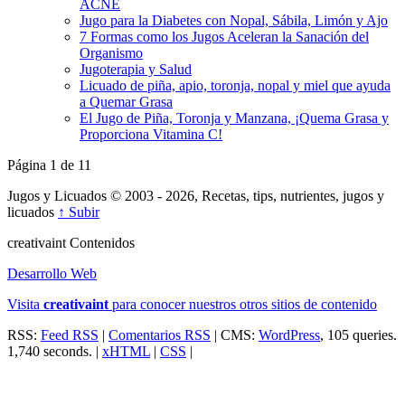
ACNÉ
Jugo para la Diabetes con Nopal, Sábila, Limón y Ajo
7 Formas como los Jugos Aceleran la Sanación del
Organismo
Jugoterapia y Salud
Licuado de piña, apio, toronja, nopal y miel que ayuda
a Quemar Grasa
El Jugo de Piña, Toronja y Manzana, ¡Quema Grasa y
Proporciona Vitamina C!
Página 1 de 1
1
Jugos y Licuados © 2003 - 2026, Recetas, tips, nutrientes, jugos y
licuados
↑ Subir
creativa
int
Contenidos
Desarrollo Web
Visita
creativa
int
para conocer nuestros otros sitios de contenido
RSS:
Feed RSS
|
Comentarios RSS
| CMS:
WordPress
, 105 queries.
1,740 seconds. |
xHTML
|
CSS
|