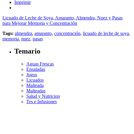
Imprimir
Licuado de Leche de Soya, Amaranto, Almendra, Nuez y Pasas
para Mejorar Memoria y Concentración
Tags:
almendra
,
amaranto
,
concentración
,
licuado de leche de soya
,
memoria
,
nuez
,
pasas
Temario
Aguas Frescas
Ensaladas
Jugos
Licuados
Malteada
Malteadas
Salud y Nutricion
Tes e Infusiones