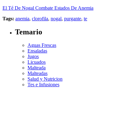
El Té De Nogal Combate Estados De Anemia
Tags:
anemia
,
clorofila
,
nogal
,
purgante
,
te
Temario
Aguas Frescas
Ensaladas
Jugos
Licuados
Malteada
Malteadas
Salud y Nutricion
Tes e Infusiones