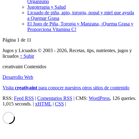
Organismo
Jugoterapia y Salud
Licuado de piña, apio, toronja, nopal y miel que ayuda
a Quemar Grasa
El Jugo de Piña, Toronja y Manzana, ¡Quema Grasa y
Proporciona Vitamina C!
Página 1 de 1
1
Jugos y Licuados © 2003 - 2026, Recetas, tips, nutrientes, jugos y
licuados
↑ Subir
creativa
int
Contenidos
Desarrollo Web
Visita
creativa
int
para conocer nuestros otros sitios de contenido
RSS:
Feed RSS
|
Comentarios RSS
| CMS:
WordPress
, 126 queries.
1,015 seconds. |
xHTML
|
CSS
|