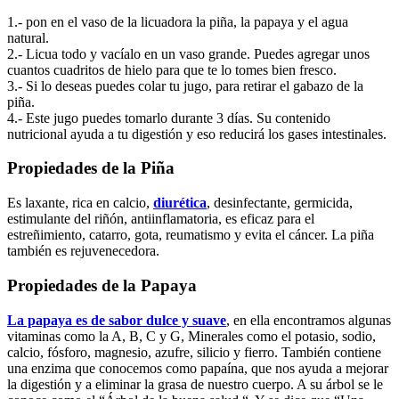
1.- pon en el vaso de la licuadora la piña, la papaya y el agua
natural.
2.- Licua todo y vacíalo en un vaso grande. Puedes agregar unos
cuantos cuadritos de hielo para que te lo tomes bien fresco.
3.- Si lo deseas puedes colar tu jugo, para retirar el gabazo de la
piña.
4.- Este jugo puedes tomarlo durante 3 días. Su contenido
nutricional ayuda a tu digestión y eso reducirá los gases intestinales.
Propiedades de la Piña
Es laxante, rica en calcio,
diurética
, desinfectante, germicida,
estimulante del riñón, antiinflamatoria, es eficaz para el
estreñimiento, catarro, gota, reumatismo y evita el cáncer. La piña
también es rejuvenecedora.
Propiedades de la Papaya
La papaya es de sabor dulce y suave
, en ella encontramos algunas
vitaminas como la A, B, C y G, Minerales como el potasio, sodio,
calcio, fósforo, magnesio, azufre, silicio y fierro. También contiene
una enzima que conocemos como papaína, que nos ayuda a mejorar
la digestión y a eliminar la grasa de nuestro cuerpo. A su árbol se le