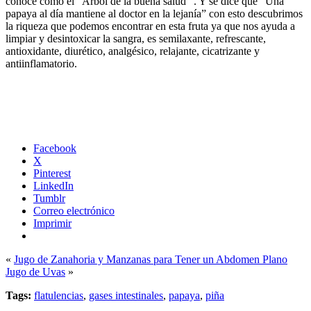
conoce como el “Árbol de la buena salud “. Y se dice que “Una
papaya al día mantiene al doctor en la lejanía” con esto descubrimos
la riqueza que podemos encontrar en esta fruta ya que nos ayuda a
limpiar y desintoxicar la sangra, es semilaxante, refrescante,
antioxidante, diurético, analgésico, relajante, cicatrizante y
antiinflamatorio.
Facebook
X
Pinterest
LinkedIn
Tumblr
Correo electrónico
Imprimir
«
Jugo de Zanahoria y Manzanas para Tener un Abdomen Plano
Jugo de Uvas
»
Tags:
flatulencias
,
gases intestinales
,
papaya
,
piña